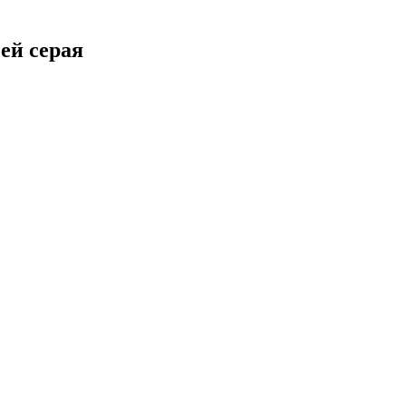
чей
серая