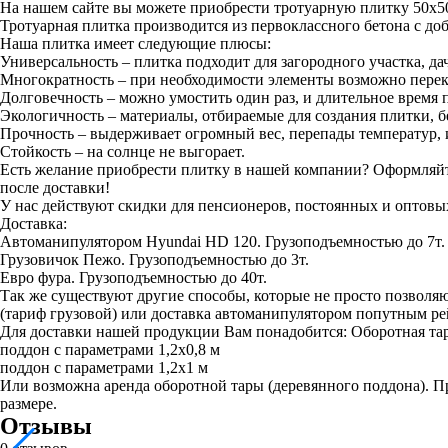
На нашем сайте вы можете приобрести тротуарную плитку 50х50
Тротуарная плитка производится из первоклассного бетона с д
Наша плитка имеет следующие плюсы:
Универсальность – плитка подходит для загородного участка, д
Многократность – при необходимости элементы возможно перекла
Долговечность – можно умостить один раз, и длительное время п
Экологичность – материалы, отбираемые для создания плитки, 
Прочность – выдерживает огромный вес, перепады температур, 
Стойкость – на солнце не выгорает.
Есть желание приобрести плитку в нашей компании? Оформляйте
после доставки!
У нас действуют скидки для пенсионеров, постоянных и оптовы
Доставка:
Автоманипулятором Hyundai HD 120. Грузоподъемностью до 7т.
Грузовичок Пежо. Грузоподъемностью до 3т.
Евро фура. Грузоподъемностью до 40т.
Так же существуют другие способы, которые не просто позв
(тариф грузовой) или доставка автоманипулятором попутным рей
Для доставки нашей продукции Вам понадобится: Оборотная та
поддон с параметрами 1,2х0,8 м
поддон с параметрами 1,2х1 м
Или возможна аренда оборотной тары (деревянного поддона). Пр
размере.
Отзывы