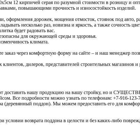
х5см 12 кирпичей серая по разумной стоимости в розницу и оп
обавками, повышающими прочность и износостойкость изделий.
ачи, оформления дорожек, мощения отмосток, стоянок под авто, 
дывать несколько раз, новизна и яркость, а также сочность цв
литка будет радовать вас.
безопасны для окружающей среды и здоровья.
изменчивость климата.
 заказ через комфортную форму на сайте – и наш менеджер позв
х клиентов, дилеров, представителей строительных магазинов и
оляют доставить нашу продукцию на вашу стройку, но и СУЩЕ
сом. Все подробности можно узнать по телефонам: +7-916-123-7
ра (деревянный поддон). Мы можем предоставить его для комфо
и условии возврата поддона в целости и без каких-либо поврежд