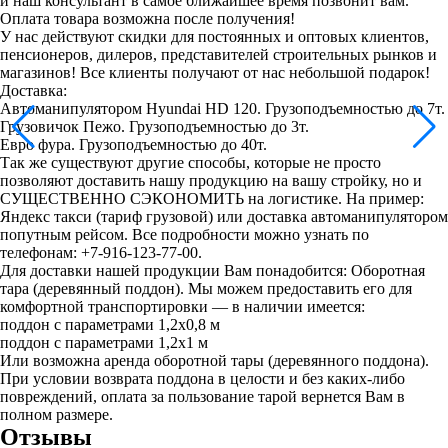
и наш консультант в самое ближайшее время позвонит вам.
Оплата товара возможна после получения!
У нас действуют скидки для постоянных и оптовых клиентов,
пенсионеров, дилеров, представителей строительных рынков и
магазинов! Все клиенты получают от нас небольшой подарок!
Доставка:
Автоманипулятором Hyundai HD 120. Грузоподъемностью до 7т.
Грузовичок Пежо. Грузоподъемностью до 3т.
Евро фура. Грузоподъемностью до 40т.
Так же существуют другие способы, которые не просто
позволяют доставить нашу продукцию на вашу стройку, но и
СУЩЕСТВЕННО СЭКОНОМИТЬ на логистике. На пример:
Яндекс такси (тариф грузовой) или доставка автоманипулятором
попутным рейсом. Все подробности можно узнать по
телефонам: +7-916-123-77-00.
Для доставки нашей продукции Вам понадобится: Оборотная
тара (деревянный поддон). Мы можем предоставить его для
комфортной транспортировки — в наличии имеется:
поддон с параметрами 1,2х0,8 м
поддон с параметрами 1,2х1 м
Или возможна аренда оборотной тары (деревянного поддона).
При условии возврата поддона в целости и без каких-либо
повреждений, оплата за пользование тарой вернется Вам в
полном размере.
Отзывы