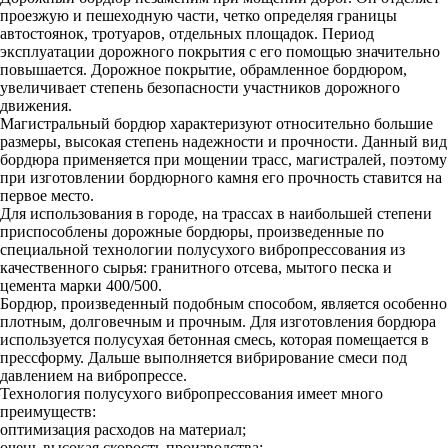
проезжую и пешеходную части, четко определяя границы
автостоянок, тротуаров, отдельных площадок. Период
эксплуатации дорожного покрытия с его помощью значительно
повышается. Дорожное покрытие, обрамленное бордюром,
увеличивает степень безопасности участников дорожного
движения.
Магистральный бордюр характеризуют относительно большие
размеры, высокая степень надежности и прочности. Данный вид
бордюра применяется при мощении трасс, магистралей, поэтому
при изготовлении бордюрного камня его прочность ставится на
первое место.
Для использования в городе, на трассах в наибольшей степени
приспособлены дорожные бордюры, произведенные по
специальной технологии полусухого вибропрессования из
качественного сырья: гранитного отсева, мытого песка и
цемента марки 400/500.
Бордюр, произведенный подобным способом, является особенно
плотным, долговечным и прочным. Для изготовления бордюра
используется полусухая бетонная смесь, которая помещается в
прессформу. Дальше выполняется вибрирование смеси под
давлением на вибропрессе.
Технология полусухого вибропрессования имеет много
преимуществ:
оптимизация расходов на материал;
очень высокая скорость производства;