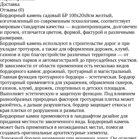
Доставка
Отзывы (0)
Бордюрный камень садовый БР 100х20х8см желтый,
изготовленный по современным технологиям, соответствует
мировым стандартам качества — водонепроницаем, долговечен
и прочен, отличается цветом, формой, фактурой и различными
размерами.
Бордюрный камень используют в строительстве дорог и при
укладке тротуаров, а также для оформления дорожек, клумб,
газонов и при благоустройстве различных территории — от
огромных парков и автомагистралей до приусадебных участков.
В зависимости от области применения есть несколько видов
бордюрного камня: дорожный, тротуарный и магистральный.
Главная функция тротуарного бордюра – эстетическая. Бордюр
тротуарный применяется для украшения, обрамления скверов,
газонов, клумб, дорожек, спортивных и детских площадок.
Выполняет эстетическую и защитную функции. Под влиянием
разнообразных природных факторов тротуарная плитка может
разойтись, а дальше разрушиться, бордюр защищает откосы и
края плитки от разрушения и размытия.
Бордюрные камни применяются в ландшафтом дизайне для
придания местности законченного вида. Бордюрный камень
может быть применяться в неожиданных местах, помогая
создавать оригинальные архитектурные элементы.
Дорожный бордюр незаменим при мощении дорог. Он отделяет