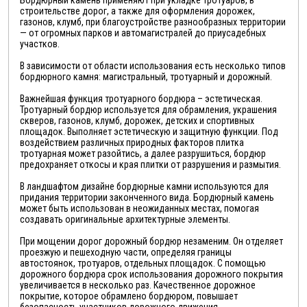
строительстве дорог, а также для оформления дорожек,
газонов, клумб, при благоустройстве разнообразных территории
— от огромных парков и автомагистралей до приусадебных
участков.
В зависимости от области использования есть несколько типов
бордюрного камня: магистральный, тротуарный и дорожный.
Важнейшая функция тротуарного бордюра – эстетическая.
Тротуарный бордюр используется для обрамления, украшения
скверов, газонов, клумб, дорожек, детских и спортивных
площадок. Выполняет эстетическую и защитную функции. Под
воздействием различных природных факторов плитка
тротуарная может разойтись, а далее разрушиться, бордюр
предохраняет откосы и края плитки от разрушения и размытия.
В ландшафтом дизайне бордюрные камни используются для
придания территории законченного вида. Бордюрный камень
может быть использован в неожиданных местах, помогая
создавать оригинальные архитектурные элементы.
При мощении дорог дорожный бордюр незаменим. Он отделяет
проезжую и пешеходную части, определяя границы
автостоянок, тротуаров, отдельных площадок. С помощью
дорожного бордюра срок использования дорожного покрытия
увеличивается в несколько раз. Качественное дорожное
покрытие, которое обрамлено бордюром, повышает
безопасность участников дорожного движения.