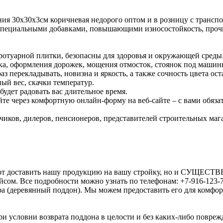
я 30х30х3см коричневая недорого оптом и в розницу с транспо
о специальными добавками, повышающими износостойкость, проч
тротуарной плитки, безопасны для здоровья и окружающей среды
тка, оформления дорожек, мощения отмосток, стоянок под машин
з перекладывать, новизна и яркость, а также сочность цвета ос
ый вес, скачки температур.
будет радовать вас длительное время.
е через комфортную онлайн-форму на веб-сайте – с вами обязат
зчиков, дилеров, пенсионеров, представителей строительных ма
оляют доставить нашу продукцию на вашу стройку, но и СУЩЕ
сом. Все подробности можно узнать по телефонам: +7-916-123-7
ра (деревянный поддон). Мы можем предоставить его для комфо
и условии возврата поддона в целости и без каких-либо поврежд