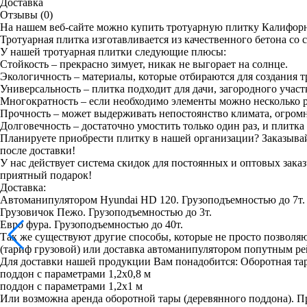
Доставка
Отзывы (0)
На нашем веб-сайте можно купить тротуарную плитку Калифорни
Тротуарная плитка изготавливается из качественного бетона с
У нашей тротуарная плитки следующие плюсы:
Стойкость – прекрасно зимует, никак не выгорает на солнце.
Экологичность – материалы, которые отбираются для создания 
Универсальность – плитка подходит для дачи, загородного учас
Многократность – если необходимо элементы можно несколько ра
Прочность – может выдерживать непостоянство климата, огромн
Долговечность – достаточно умостить только один раз, и плитка 
Планируете приобрести плитку в нашей организации? Заказывайт
после доставки!
У нас действует система скидок для постоянных и оптовых зака
приятный подарок!
Доставка:
Автоманипулятором Hyundai HD 120. Грузоподъемностью до 7т.
Грузовичок Пежо. Грузоподъемностью до 3т.
Евро фура. Грузоподъемностью до 40т.
Так же существуют другие способы, которые не просто позв
(тариф грузовой) или доставка автоманипулятором попутным рей
Для доставки нашей продукции Вам понадобится: Оборотная та
поддон с параметрами 1,2х0,8 м
поддон с параметрами 1,2х1 м
Или возможна аренда оборотной тары (деревянного поддона). Пр