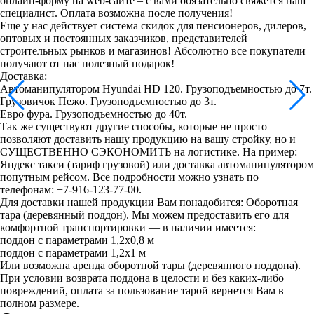
онлайн-форму на web-сайте – с вами обязательно свяжется наш
специалист. Оплата возможна после получения!
Еще у нас действует система скидок для пенсионеров, дилеров,
оптовых и постоянных заказчиков, представителей
строительных рынков и магазинов! Абсолютно все покупатели
получают от нас полезный подарок!
Доставка:
Автоманипулятором Hyundai HD 120. Грузоподъемностью до 7т.
Грузовичок Пежо. Грузоподъемностью до 3т.
Евро фура. Грузоподъемностью до 40т.
Так же существуют другие способы, которые не просто
позволяют доставить нашу продукцию на вашу стройку, но и
СУЩЕСТВЕННО СЭКОНОМИТЬ на логистике. На пример:
Яндекс такси (тариф грузовой) или доставка автоманипулятором
попутным рейсом. Все подробности можно узнать по
телефонам: +7-916-123-77-00.
Для доставки нашей продукции Вам понадобится: Оборотная
тара (деревянный поддон). Мы можем предоставить его для
комфортной транспортировки — в наличии имеется:
поддон с параметрами 1,2х0,8 м
поддон с параметрами 1,2х1 м
Или возможна аренда оборотной тары (деревянного поддона).
При условии возврата поддона в целости и без каких-либо
повреждений, оплата за пользование тарой вернется Вам в
полном размере.