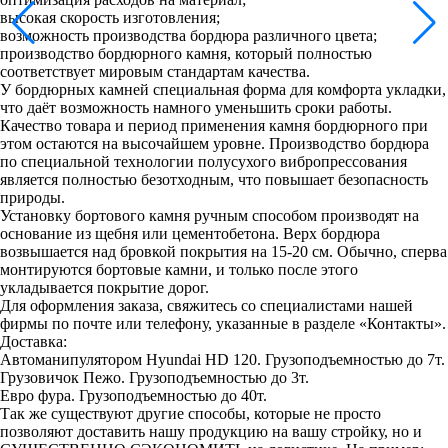
высокая скорость изготовления;
возможность производства бордюра различного цвета;
производство бордюрного камня, который полностью
соответствует мировым стандартам качества.
У бордюрных камней специальная форма для комфорта укладки,
что даёт возможность намного уменьшить сроки работы.
Качество товара и период применения камня бордюрного при
этом остаются на высочайшем уровне. Производство бордюра
по специальной технологии полусухого вибропрессования
является полностью безотходным, что повышает безопасность
природы.
Установку бортового камня ручным способом производят на
основание из щебня или цементобетона. Верх бордюра
возвышается над бровкой покрытия на 15-20 см. Обычно, сперва
монтируются бортовые камни, и только после этого
укладывается покрытие дорог.
Для оформления заказа, свяжитесь со специалистами нашей
фирмы по почте или телефону, указанные в разделе «Контакты».
Доставка:
Автоманипулятором Hyundai HD 120. Грузоподъемностью до 7т.
Грузовичок Пежо. Грузоподъемностью до 3т.
Евро фура. Грузоподъемностью до 40т.
Так же существуют другие способы, которые не просто
позволяют доставить нашу продукцию на вашу стройку, но и