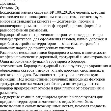
Доставка
Отзывы (0)
Бордюрный камень садовый БР 100х20х8см черный, который
изготовлен по инновационным технологиям, соответствует
мировым стандартам качества — долговечен, прочен и
водонепроницаем, отличается фактурой, цветом, формой и
разнообразными размерами.
Бордюрный камень применяют в строительстве дорог и при
укладке тротуаров, для оформления газонов, клумб, дорожек и
при благоустройстве территории — от автомагистралей и
больших парков до приусадебных участков.
Различают несколько типов бордюрного камня, в зависимости
от сферы применения: дорожный, тротуарный и магистральный.
Одна из основных функций тротуарного бордюра –
эстетическая. Бордюр тротуарный используется для украшения и
обрамления скверов, газонов, клумб, дорожек, спортивных и
детских площадок. Выполняет защитную и эстетическую
функции. Под воздействием различных природных факторов
тротуарная плитка может разойтись, а потом разрушиться,
бордюр предохраняет откосы и края плитки от разрушения и
размытия.
Бордюрные камни в ландшафтом дизайне используются для
придания территории законченного вида. Может быть
использован в самых неожиданных местах, помогая создавать
оригинальные архитектурные элементы.