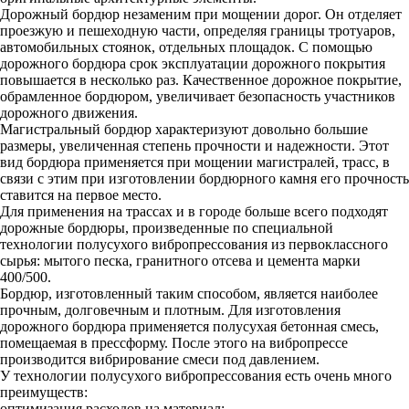
Дорожный бордюр незаменим при мощении дорог. Он отделяет
проезжую и пешеходную части, определяя границы тротуаров,
автомобильных стоянок, отдельных площадок. С помощью
дорожного бордюра срок эксплуатации дорожного покрытия
повышается в несколько раз. Качественное дорожное покрытие,
обрамленное бордюром, увеличивает безопасность участников
дорожного движения.
Магистральный бордюр характеризуют довольно большие
размеры, увеличенная степень прочности и надежности. Этот
вид бордюра применяется при мощении магистралей, трасс, в
связи с этим при изготовлении бордюрного камня его прочность
ставится на первое место.
Для применения на трассах и в городе больше всего подходят
дорожные бордюры, произведенные по специальной
технологии полусухого вибропрессования из первоклассного
сырья: мытого песка, гранитного отсева и цемента марки
400/500.
Бордюр, изготовленный таким способом, является наиболее
прочным, долговечным и плотным. Для изготовления
дорожного бордюра применяется полусухая бетонная смесь,
помещаемая в прессформу. После этого на вибропрессе
производится вибрирование смеси под давлением.
У технологии полусухого вибропрессования есть очень много
преимуществ:
оптимизация расходов на материал;